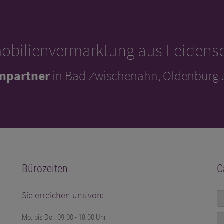
obilienvermarktung aus Leidensc
enpartner
in Bad Zwischenahn, Oldenburg
Bürozeiten
C
Sie erreichen uns von:
Mo. bis Do.: 09.00 - 18.00 Uhr