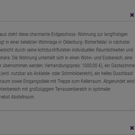
haus steht diese charmante Erdgeschoss- Wohnung zur langfristigen
gt in einer beliebten Wohnlage in Oldenburg- Bloherfelde/ in nächster
sticht durch seine lichtdurchfluteten individuellen Räumlichkeiten und
häre. Die Wohnung unterteilt sich in einen Wohn- und Essbereich, eine
er übernommen werden; Verhandlungspreis: 1000,00 €), ein Gästezimme
evtl. nutzbar als Ankleide- oder Schminkbereich), ein helles Duschbad/
lraum sowie Eingangsdiele mit Treppe zum Kellerraum. Abgerundet wird
tenbereich mit großzügigem Terrassenbereich in optimaler
nebst Abstellraum.