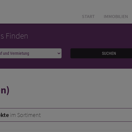
START
IMMOBILIEN
as Finden
SUCHEN
n)
ekte
im Sortiment