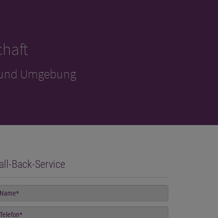
haft
 und Umgebung
all-Back-Service