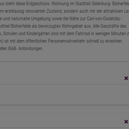
us steht diese Erdgeschoss- Wohnung im Stadtteil Oldenburg- Bloherfel
em erstklassig renovierten Zustand, sondern auch mit der attraktiven L
ge und naturnahe Umgebung sowie die Nähe zur Carl-von-Ossietzky-
tadtteil Bloherfelde als bevorzugtes Wohngebiet aus. Alle Geschäfte des
en, Schulen und Kindergärten sind mit dem Fahrrad in wenigen Minuten 
m) ist mit dem öffentlichen Personennahverkehr schnell zu erreichen.
hnellen BAB- Anbindungen.