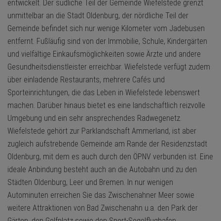
entwickelt. Der südliche Teil der Gemeinde Wiefelstede grenzt
unmittelbar an die Stadt Oldenburg, der nördliche Teil der
Gemeinde befindet sich nur wenige Kilometer vom Jadebusen
entfernt. Fußläufig sind von der Immobilie, Schule, Kindergärten
und vielfältige Einkaufsmöglichkeiten sowie Ärzte und andere
Gesundheitsdienstleister erreichbar. Wiefelstede verfügt zudem
über einladende Restaurants, mehrere Cafés und
Sporteinrichtungen, die das Leben in Wiefelstede lebenswert
machen. Darüber hinaus bietet es eine landschaftlich reizvolle
Umgebung und ein sehr ansprechendes Radwegenetz.
Wiefelstede gehört zur Parklandschaft Ammerland, ist aber
zugleich aufstrebende Gemeinde am Rande der Residenzstadt
Oldenburg, mit dem es auch durch den ÖPNV verbunden ist. Eine
ideale Anbindung besteht auch an die Autobahn und zu den
Städten Oldenburg, Leer und Bremen. In nur wenigen
Autominuten erreichen Sie das Zwischenahner Meer sowie
weitere Attraktionen von Bad Zwischenahn u.a. den Park der
Gärten, den Golfplatz sowie den Sport-Segelflughafen.