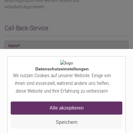
Besichtigungstermine werden flexibel und
individuell abgestimmt.
Call-Back-Service
Datenschutzeinstellungen
Wir nutzen Cookies auf unserer Website. Einige von
Sie stimmen der Verarbeitung Ihrer Daten gemäß unserer
Datenschutzerklärung
zu.
ihnen sind essenziell, während andere uns helfen,
Hinweis: Sie können Ihre Einwilligung jederzeit per Mail an c.kruse@ck-
diese Website und Ihre Erfahrung zu verbessern.
immobilienmanagement.de widerrufen.
ABSENDEN
Alle akzeptieren
Speichern