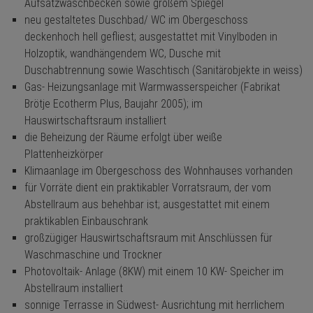
Aufsatzwaschbecken sowie großem Spiegel
neu gestaltetes Duschbad/ WC im Obergeschoss
deckenhoch hell gefliest; ausgestattet mit Vinylboden in
Holzoptik, wandhängendem WC, Dusche mit
Duschabtrennung sowie Waschtisch (Sanitärobjekte in weiss)
Gas- Heizungsanlage mit Warmwasserspeicher (Fabrikat
Brötje Ecotherm Plus, Baujahr 2005); im
Hauswirtschaftsraum installiert
die Beheizung der Räume erfolgt über weiße
Plattenheizkörper
Klimaanlage im Obergeschoss des Wohnhauses vorhanden
für Vorräte dient ein praktikabler Vorratsraum, der vom
Abstellraum aus behehbar ist; ausgestattet mit einem
praktikablen Einbauschrank
großzügiger Hauswirtschaftsraum mit Anschlüssen für
Waschmaschine und Trockner
Photovoltaik- Anlage (8KW) mit einem 10 KW- Speicher im
Abstellraum installiert
sonnige Terrasse in Südwest- Ausrichtung mit herrlichem