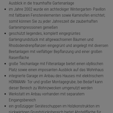
Ausblick in die traumhafte Gartenanlage
im Jahre 2002 wurde ein achteckiger Wintergarten- Pavillon
mit faltbaren Fensterelementen sowie Kaminofen errichtet;
somit können Sie zu jeder Jahreszeit die zauberhaften
Gartenimpressionen genießen
geschützt liegendes, komplett eingegrüntes
Gartengrundstück mit altgewachsenen Bäumen und
Rhododendrenpflanzen eingegrünt und angelegt mit diversen
Beetanlagen mit vielfältiger Bepflanzung und einer großen
Rasenfläche
große Teichanlage mit Filteranlage bietet einen idyllischen
Platz sowie einen imposanten Ausblick auf das Wohnhaus
integrierte Garage im Anbau des Hauses mit elektrischem
HÖRMANN- Tor und großer Montagegrube; bei Bedarf kann
dieser Bereich zu Wohnzwecken umgenutzt werden
Werkstatt im Anbau vorhanden mit separatem
Eingangsbereich
ein großzügiger Geräteschuppen im Holzkonstruktion im
rückwärtigen Grundstücksbereich bietet Abstellfläche für